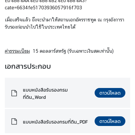
E0%B8%AA%E0%B8%B2%E0%B8%A3?
ติ
cate=6634fe51703936057916f703
ด
ต่
เมื่อเสร็จแล้ว ถึงจะนำมาให้สถานเอกอัครราชทูต ณ กรุงอังการา
อ
รับรองก่อนนำไปใช้ในประเทศไทยได้
ส
ถ
า
ค่าธรรมเนียม
น
15 ดอลลาร์สหรัฐ (รับเฉพาะเงินสดเท่านั้น)
เ
เอกสารประกอบ
อ
ก
อั
ค
แบบหนังสือรับรองกรม
ดาวน์โหลด
ร
ที่ดิน_Word
ร
า
ช
ดาวน์โหลด
แบบหนังสือรับรองกรมที่ดิน_PDF
ทู
ต