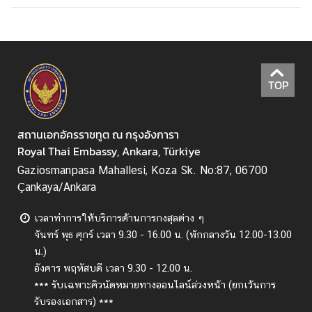
เ
กี่
ย
ว
TOP
กั
บ
ส
สถานเอกอัครราชทูต ณ กรุงอังการา
ถ
Royal Thai Embassy, Ankara, Türkiye
า
น
Gaziosmanpasa Mahallesi, Koza Sk. No:87, 06700
เ
Çankaya/Ankara
อ
ก
เวลาทำการให้บริการด้านการกงสุลต่าง ๆ
อั
จันทร์ พุธ ศุกร์
เวลา 9.30 - 16.00 น. (พักกลางวัน 12.00-13.00
ค
น.)
ร
อังคาร พฤหัสบดี เวลา 9.30 - 12.00 น.
ร
*** รับเฉพาะคิวนัดหมายทางออนไลน์ล่วงหน้า (ยกเว้นการ
า
รับรองเอกสาร) ***