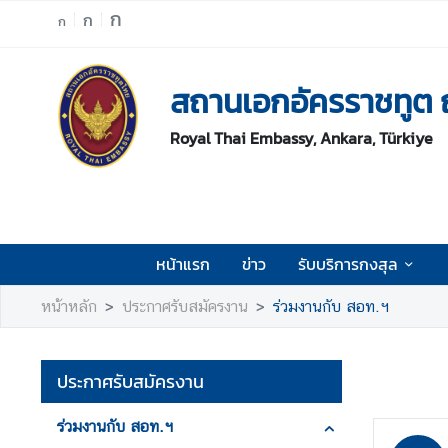
ก
ก
ก
ห
สถานเอกอัครราชทูต 
น้
า
Royal Thai Embassy, Ankara, Türkiye
แ
ร
ก
ข่
า
หน้าแรก
ข่าว
รับบริการกงสุล
ว
หน้าหลัก
ประกาศรับสมัครงาน
ร่วมงานกับ สอท.ฯ
รั
บ
บ
ประกาศรับสมัครงาน
ริ
ก
ร่วมงานกับ สอท.ฯ
า