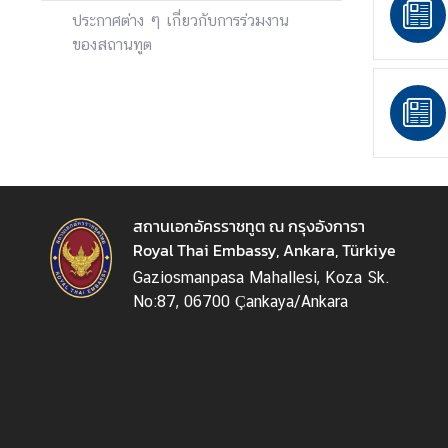
ร
ประกาศต่าง ๆ เกี่ยวกับการร่วมงาน
ก
ของสถานทูต
ง
สุ
ล
วั
น
ห
สถานเอกอัครราชทูต ณ กรุงอังการา
ยุ
Royal Thai Embassy, Ankara, Türkiye
ด
Gaziosmanpasa Mahallesi, Koza Sk.
ร
No:87, 06700 Çankaya/Ankara
า
ช
ก
า
ร