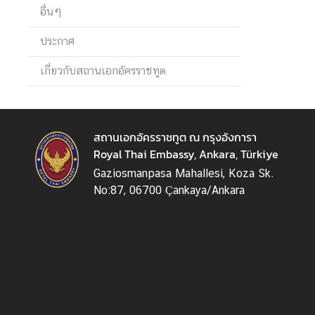
ติ
อื่นๆ
ด
ต่
ประกาศ
อ
ส
เกี่ยวกับสถานเอกอัครราชทูต
ถ
า
น
สถานเอกอัครราชทูต ณ กรุงอังการา
เ
Royal Thai Embassy, Ankara, Türkiye
อ
ก
Gaziosmanpasa Mahallesi, Koza Sk.
อั
No:87, 06700 Çankaya/Ankara
ค
ร
ร
า
ช
ทู
ต