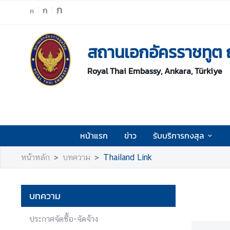
ก
ก
ก
ห
สถานเอกอัครราชทูต 
น้
า
Royal Thai Embassy, Ankara, Türkiye
แ
ร
ก
ข่
า
หน้าแรก
ข่าว
รับบริการกงสุล
ว
หน้าหลัก
บทความ
Thailand Link
รั
บ
บ
บทความ
ริ
ก
ประกาศจัดซื้อ-จัดจ้าง
า