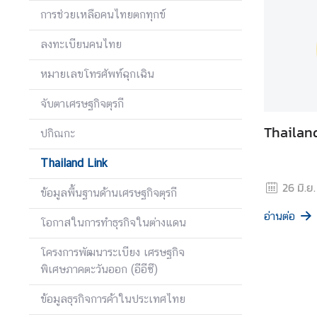
ร
การช่วยเหลือคนไทยตกทุกข์
ก
ง
ลงทะเบียนคนไทย
สุ
หมายเลขโทรศัพท์ฉุกเฉิน
ล
จับตาเศรษฐกิจตุรกี
วั
Thailan
ปกิณกะ
น
ห
Thailand Link
ยุ
26 มิ.ย
ด
ข้อมูลพื้นฐานด้านเศรษฐกิจตุรกี
ร
อ่านต่อ
า
โอกาสในการทำธุรกิจในต่างแดน
ช
โครงการพัฒนาระเบียง เศรษฐกิจ
ก
พิเศษภาคตะวันออก (อีอีซี)
า
ร
ข้อมูลธุรกิจการค้าในประเทศไทย