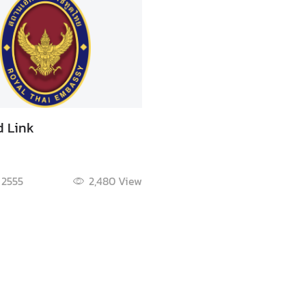
d Link
. 2555
2,480
View