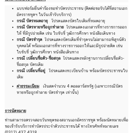
ร
แบบฟอร์มยื่นคำร้องขอทำบัตรประชาชน (ติดต่อขอรับได้ที่สถานเอก
ก
อัครราชทูตฯ ในวันเข้ารับบริการ)
ง
กรณี บัตรหมดอายุ
โปรดแสดงบัตรใบเดิมที่หมดอายุ
สุ
กรณี บัตรหายหรือถูกทำลาย
โปรดแสดงเอกสารที่ทางราชการออก
ล
ให้ ที่มีรูปถ่ายติด เช่น ใบขับขี่ วุฒิการศึกษา หนังสือเดินทาง
กรณี บัตรชำรุด
โปรดแสดงบัตรเดิมที่ชำรุดจนไม่สามารถพิสูจน์ตัว
บุคคลได้ พร้อมเอกสารที่ทางราชการออกให้และมีรูปถ่ายติด เช่น
วั
ใบขับขี่ วุฒิการศึกษา หนังสือเดินทาง
น
กรณี เปลี่ยนชื่อตัว-ชื่อสกุล
โปรดแสดงหลักฐานการเปลี่ยนชื่อตัว-
ห
ชื่อสกุล บัตรเดิม
กรณี เปลี่ยนที่อยู่
โปรดแสดงทะเบียนบ้าน พร้อมบัตรประชาชนใบ
ยุ
เดิม
ด
ร
ค่าธรรมเนียม
เงินสดจำนวน 4 ดอลลาร์สหรัฐ (เฉพาะกรณีบัตร
หายหรือถูกทำลาย บัตรชำรุด เท่านั้น)
า
ช
ก
การนัดหมาย
า
ท่านสามารถตรวจสอบวันหยุดของสถานเอกอัครราชทูต พร้อมนัดหมายเพื่อ
ร
ขอเข้ารับบริการทำบัตรประจำตัวประชาชนได้ ทางโทรศัพท์หมายเลข
(0312) 437 4318