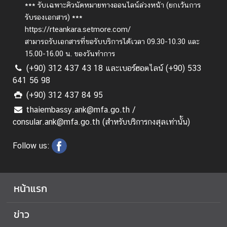
*** รับเฉพาะคิวนัดหมายทางออนไลน์ล่วงหน้า (ยกเว้นการ
เ
รับรองเอกสาร) ***
กี่
https://rteankara.setmore.com/
ย
สามารถรับเอกสารที่ขอรับบริการได้เวลา 09.30-10.30 และ
ว
15.00-16.00 น. ของวันทำการ
กั
(+90) 312 437 43 18 และเบอร์ฮอตไลน์ (+90) 533
บ
641 56 98
ส
(+90) 312 437 84 95
ถ
thaiembassy.ank@mfa.go.th /
า
consular.ank@mfa.go.th (สำหรับบริการกงสุลเท่านั้น)
น
เ
Follow us:
อ
ก
อั
ค
หน้าแรก
ร
ร
ข่าว
า