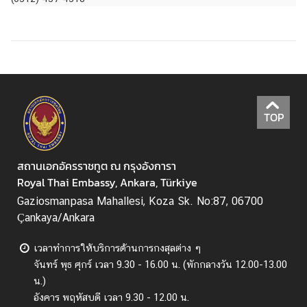
ติ
ด
ต่
อ
ส
ถ
า
TOP
น
เ
อ
สถานเอกอัครราชทูต ณ กรุงอังการา
ก
Royal Thai Embassy, Ankara, Türkiye
อั
ค
Gaziosmanpasa Mahallesi, Koza Sk. No:87, 06700
ร
Çankaya/Ankara
ร
า
เวลาทำการให้บริการด้านการกงสุลต่าง ๆ
ช
จันทร์ พุธ ศุกร์
เวลา 9.30 - 16.00 น. (พักกลางวัน 12.00-13.00
ทู
น.)
ต
อังคาร พฤหัสบดี เวลา 9.30 - 12.00 น.