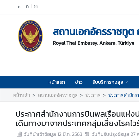
ก
ก
ก
ห
สถานเอกอัครราชทูต 
น้
า
Royal Thai Embassy, Ankara, Türkiye
แ
ร
ก
ข่
า
หน้าแรก
ข่าว
รับบริการกงสุล
ว
หน้าหลัก
สถานเอกอัครราชทูต
ประกาศ
ประกาศสำนักงานกา
รั
บ
ประกาศสำนักงานการบินพลเรือนแห่งประเ
บ
ริ
เดินทางมาจากประเทศกลุ่มเสี่ยงโรคไวร
ก
วันที่นำเข้าข้อมูล
12 มี.ค. 2563
วันที่ปรับปรุงข้อมูล
27 
า