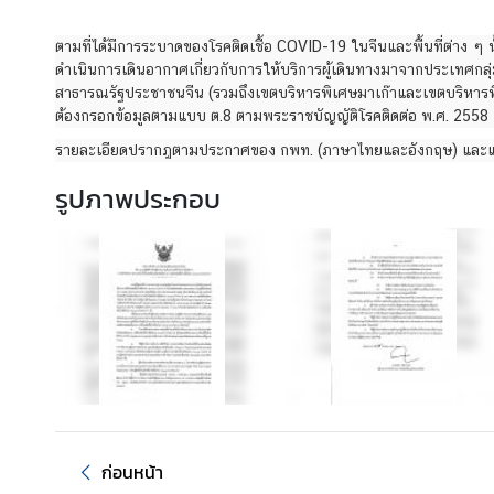
ร
ก
ตามที่ได้มีการระบาดของโรคติดเชื้อ COVID-19 ในจีนและพื้นที่ต่าง ๆ 
ง
ดำเนินการเดินอากาศเกี่ยวกับการให้บริการผู้เดินทางมาจากประเทศกลุ่ม
สุ
สาธารณรัฐประชาชนจีน (รวมถึงเขตบริหารพิเศษมาเก๊าและเขตบริหารพิเศ
ล
ต้องกรอกข้อมูลตามแบบ ต.8 ตามพระราชบัญญัติโรคติดต่อ พ.ศ. 2558 
รายละเอียดปรากฎตามประกาศของ กพท. (ภาษาไทยและอังกฤษ) และแบ
วั
รูปภาพประกอบ
น
ห
ยุ
ด
ร
า
ช
ก
า
ร
ก่อนหน้า