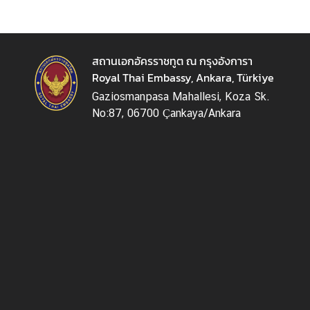
ติ
ด
ต่
อ
สถานเอกอัครราชทูต ณ กรุงอังการา
ส
Royal Thai Embassy, Ankara, Türkiye
ถ
Gaziosmanpasa Mahallesi, Koza Sk.
า
No:87, 06700 Çankaya/Ankara
น
เ
อ
ก
อั
ค
ร
ร
า
ช
ทู
ต