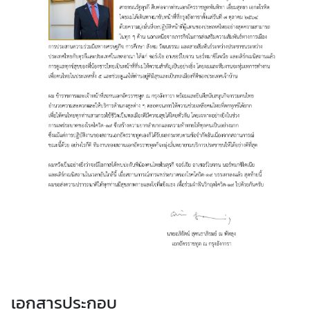
ร
ก
ง
สุ
ล
วั
น
ห
ยุ
ด
ร
า
ช
ก
า
ร
เอกสารประกอบ