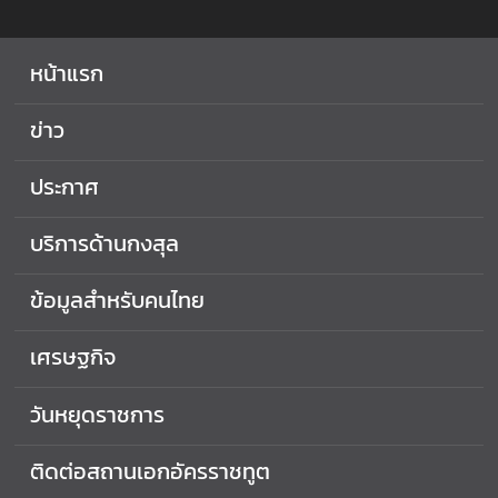
ช
ทู
ต
หน้าแรก
ข่าว
ร่
ว
ประกาศ
ม
ง
บริการด้านกงสุล
า
น
ข้อมูลสำหรับคนไทย
กั
บ
ส
เศรษฐกิจ
อ
ท
วันหยุดราชการ
.
ฯ
ติดต่อสถานเอกอัครราชทูต