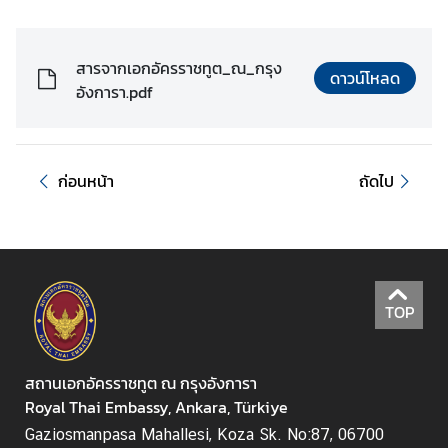
ติ
ด
ต่
สารจากเอกอัครราชทูต_ณ_กรุง
อ
ดาวน์โหลด
อังการา.pdf
ส
ถ
า
น
ก่อนหน้า
ถัดไป
เ
อ
ก
อั
ค
TOP
ร
ร
า
สถานเอกอัครราชทูต ณ กรุงอังการา
ช
Royal Thai Embassy, Ankara, Türkiye
ทู
ต
Gaziosmanpasa Mahallesi, Koza Sk. No:87, 06700