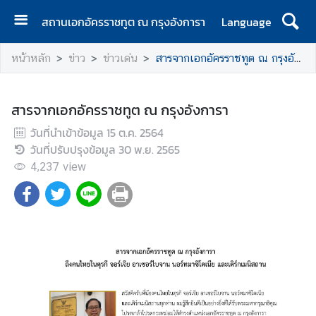
สถานเอกอัครราชทูต ณ กรุงอังการา
Language
ห
หน้าหลัก
ข่าว
ข่าวเด่น
สารจากเอกอัครราชทูต ณ กรุงอังการา
น้
า
แ
สารจากเอกอัครราชทูต ณ กรุงอังการา
ร
วันที่นำเข้าข้อมูล
ก
15 ต.ค. 2564
วันที่ปรับปรุงข้อมูล
30 พ.ย. 2565
ข่
4,237
view
า
ว
รั
บ
บ
ริ
ก
า