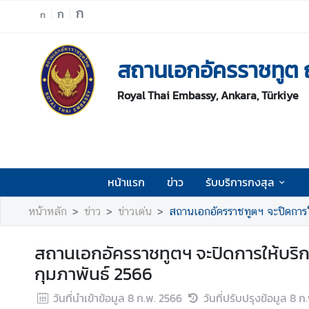
ก
ก
ก
ห
สถานเอกอัครราชทูต 
น้
า
Royal Thai Embassy, Ankara, Türkiye
แ
ร
ก
ข่
า
หน้าแรก
ข่าว
รับบริการกงสุล
ว
หน้าหลัก
ข่าว
ข่าวเด่น
สถานเอกอัครราชทูตฯ จะปิดการให้บ
รั
บ
สถานเอกอัครราชทูตฯ จะปิดการให้บริการด้
บ
ริ
กุมภาพันธ์ 2566
ก
วันที่นำเข้าข้อมูล
8 ก.พ. 2566
วันที่ปรับปรุงข้อมูล
8 ก
า