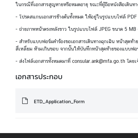
ติ
ในกรณีที่เอกสารสูญหายหรือหมดอายุ ขณะที่ผู้ถือหนังสือเดินทางอยู
ด
ต่
- โปรดสแกนเอกสารข้างต้นทั้งหมด ให้อยู่ในรูปแบบไฟล์ PD
อ
- ถ่ายภาพหน้าตรงหลังขาว ในรูปแบบไฟล์ JPEG ขนาด 5 MB (ควา
ส
ถ
- สำหรับแบบฟอร์มคำร้องขอเอกสารเดินทางฉุกเฉิน หน้าสุดท้าย ใ
า
สี่เหลี่ยม ห้ามเกินขอบ จากนั้นให้บันทึกหน้าสุดท้ายของแบ
น
เ
- ส่งไฟล์เอกสารทั้งหมดมาที่
consular.ank@mfa.go.th
โดยเจ้
อ
เอกสารประกอบ
ก
อั
ค
ร
ETD_Application_Form
ร
า
ช
ทู
ต