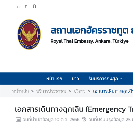
ก
ก
ก
ห
สถานเอกอัครราชทูต 
น้
า
Royal Thai Embassy, Ankara, Türkiye
แ
ร
ก
ข่
า
หน้าแรก
ข่าว
รับบริการกงสุล
ว
หน้าหลัก
บริการประชาชน
บริการ
เอกสารเดินทางฉุกเฉ
รั
บ
เอกสารเดินทางฉุกเฉิน (Emergency 
บ
ริ
วันที่นำเข้าข้อมูล
10 ต.ค. 2566
วันที่ปรับปรุงข้อมูล
25 
ก
า