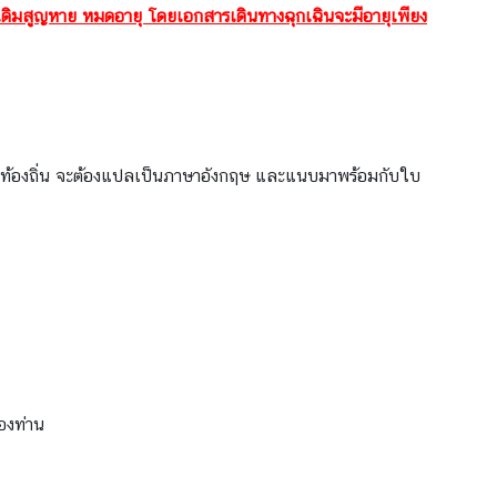
มเดิมสูญหาย หมดอายุ โดยเอกสารเดินทางฉุกเฉินจะมีอายุเพียง
าษาท้องถิ่น จะต้องแปลเป็นภาษาอังกฤษ และแนบมาพร้อมกับใบ
องท่าน