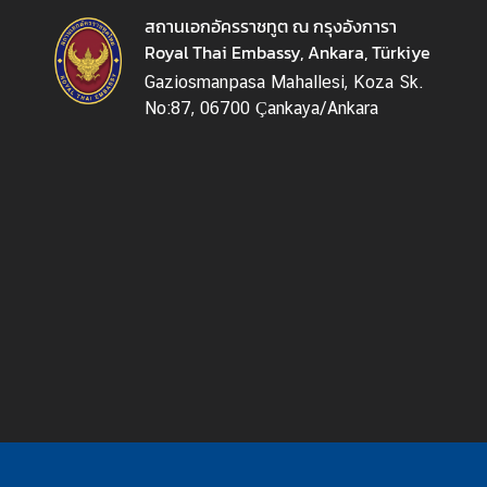
สถานเอกอัครราชทูต ณ กรุงอังการา
เ
Royal Thai Embassy, Ankara, Türkiye
กี่
ย
Gaziosmanpasa Mahallesi, Koza Sk.
ว
No:87, 06700 Çankaya/Ankara
กั
บ
ส
ถ
า
น
เ
อ
ก
อั
ค
ร
ร
า