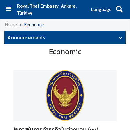
Royal Thai Embassy, Ankara,
Language
Türkiye
H
Home
Economic
o
m
Announcements
e
Economic
N
e
w
s
A
n
n
o
u
n
โอกาสในการทำธุรกิจในต่างแดน (en)