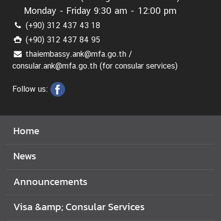
a
Monday - Friday 9:30 am - 12:00 pm
r
(+90) 312 437 43 18
S
(+90) 312 437 84 95
e
r
thaiembassy.ank@mfa.go.th /
v
consular.ank@mfa.go.th (for consular services)
i
c
Follow us:
e
s
Home
E
News
n
t
r
Announcements
y
t
Visa &amp; Consular Services
o