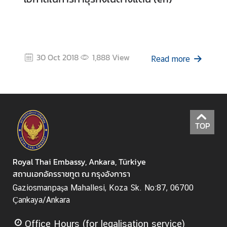
c
e
m
e
n
30 Oct 2018
1,888
View
Read more
t
s
V
i
s
TOP
a
&
C
Royal Thai Embassy, Ankara, Türkiye
o
สถานเอกอัครราชทูต ณ กรุงอังการา
n
Gaziosmanpaşa Mahallesi, Koza Sk. No:87, 06700
s
Çankaya/Ankara
u
l
Office Hours (for legalisation service)